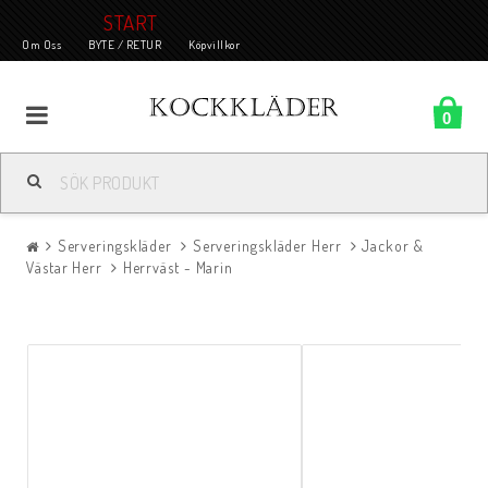
START
Om Oss
BYTE / RETUR
Köpvillkor
0
Serveringskläder
Serveringskläder Herr
Jackor &
Västar Herr
Herrväst - Marin