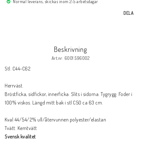
Normal leverans, skickas inom 2-5 arbetsdagar
DELA
Beskrivning
Art.nr: 6001 596002
Stl. C44–C62
Herrväst.
Bröstficka, sidfickor, innerficka. Slits i sidorna. Tygrygg. Foder i
100% viskos. Längd mitt bak i stl C50 ca 63 cm.
Kval
44/54/2% ull/återvunnen polyester/elastan
Tvätt: Kemtvätt
Svensk kvalitet