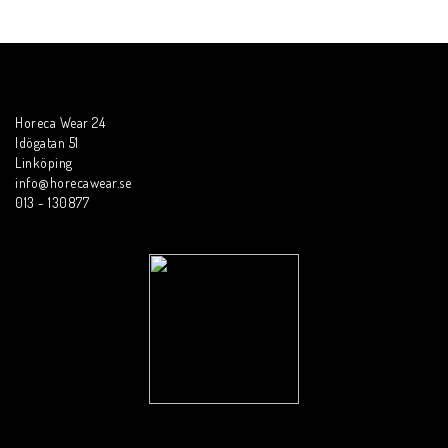
Horeca Wear 24
Idögatan 51
Linköping
info@horecawear.se
013 - 130877