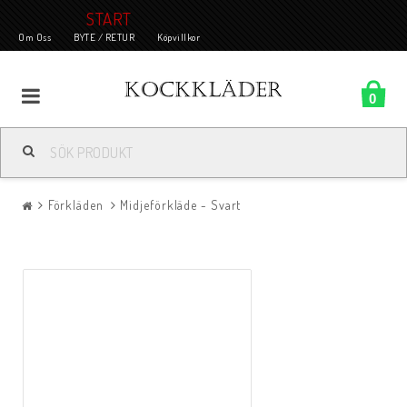
START
Om Oss
BYTE / RETUR
Köpvillkor
0
Förkläden
Midjeförkläde - Svart