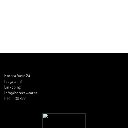
Horeca Wear 24
Idögatan 51
Linköping
info@horecawear.se
013 - 130877