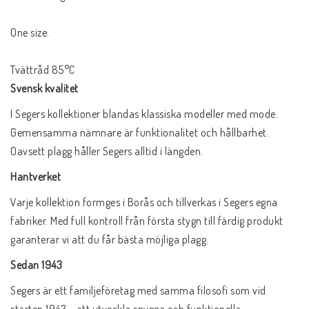
One size.
Tvättråd
85
°C
Svensk kvalitet
I Segers kollektioner blandas klassiska modeller med mode.
Gemensamma nämnare är funktionalitet och hållbarhet.
Oavsett plagg håller Segers alltid i längden.
Hantverket
Varje kollektion formges i Borås och tillverkas i Segers egna
fabriker. Med full kontroll från första stygn till färdig produkt
garanterar vi att du får bästa möjliga plagg.
Sedan 1943
Segers är ett familjeföretag med samma filosofi som vid
starten 1943 – att utveckla snygga och funktionella