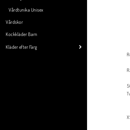
Vårdtunika Unisex
Vårdskor
Kockkläder Barn
Kläder efter Färg
R
R
5
T
X