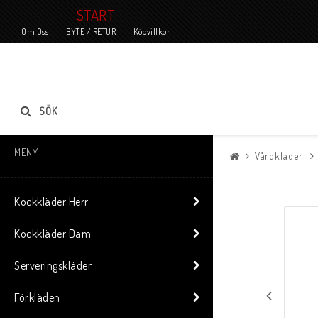
START
Om Oss
BYTE / RETUR
Köpvillkor
SÖK
MENY
Vårdkläder
Kockkläder Herr
Kockkläder Dam
Serveringskläder
Förkläden