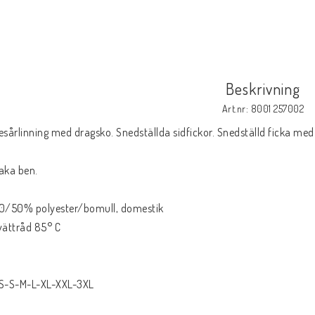
Beskrivning
Art.nr: 8001 257002
esårlinning med dragsko. Snedställda sidfickor. Snedställd ficka med
aka ben.
0/50% polyester/bomull, domestik
vättråd 85° C
S-S-M-L-XL-XXL-3XL