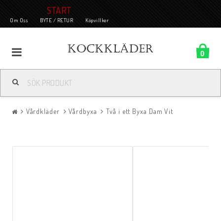
START
Om Oss
BYTE / RETUR
Köpvillkor
0
Vårdkläder
Vårdbyxa
Två i ett Byxa Dam Vit