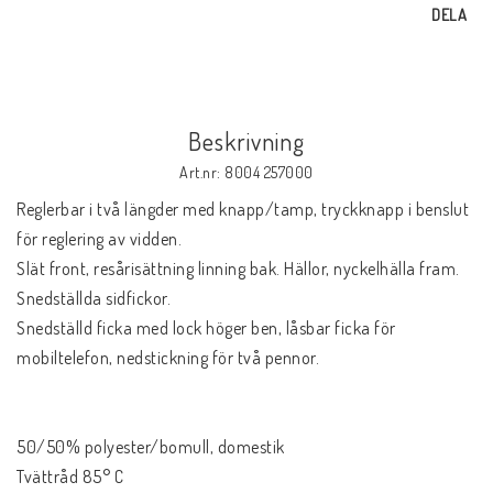
DELA
Beskrivning
Art.nr: 8004 257000
Reglerbar i två längder med knapp/tamp, tryckknapp i benslut
för reglering av vidden.
Slät front, resårisättning linning bak. Hällor, nyckelhälla fram.
Snedställda sidfickor.
Snedställd ficka med lock höger ben, låsbar ficka för
mobiltelefon, nedstickning för två pennor.
50/50% polyester/bomull, domestik
Tvättråd 85° C