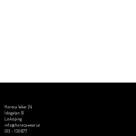
Horeca Wear 24
Idögatan 51
Linköping
info@horecawear.se
013 - 130877