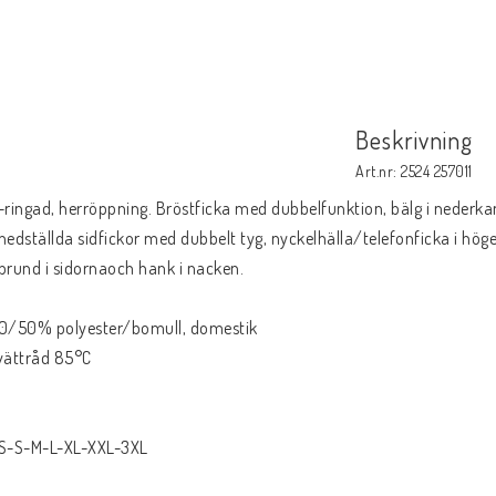
Beskrivning
Art.nr: 2524 257011
-ringad, herröppning. Bröstficka med dubbelfunktion, bälg i nederkan
nedställda sidfickor med dubbelt tyg, nyckelhälla/telefonficka i höge
prund i sidornaoch hank i nacken.
0/50% polyester/bomull, domestik
vättråd 85°C
S-S-M-L-XL-XXL-3XL