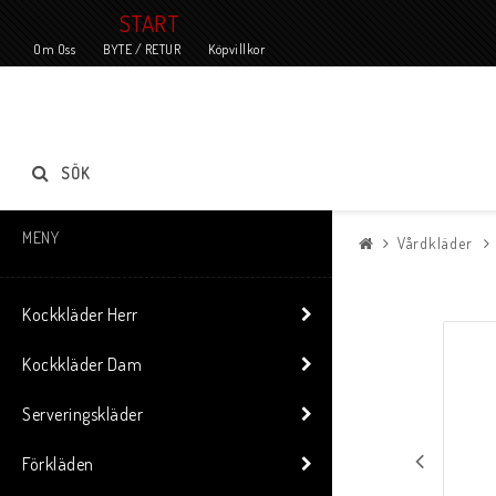
START
Om Oss
BYTE / RETUR
Köpvillkor
SÖK
MENY
Vårdkläder
Kockkläder Herr
Kockkläder Dam
Serveringskläder
Förkläden