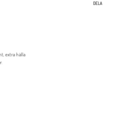
DELA
t, extra hälla
r.