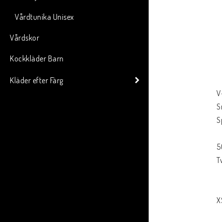
Vårdtunika Unisex
Vårdskor
Kockkläder Barn
Kläder efter Färg
V
S
S
5
T
X